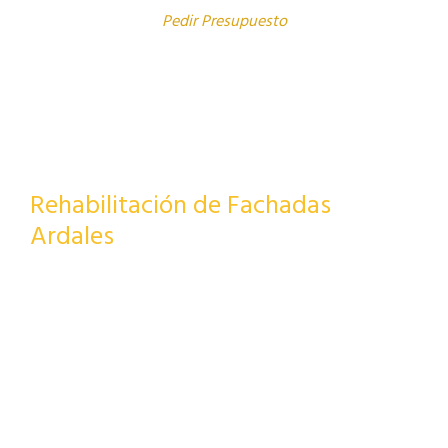
Pedir Presupuesto
Rehabilitación de Fachadas
Ardales
Estamos esperando su llamada, no lo piense más
PIDA SU PRESUPUESTO AHORA.
Pedir Presupusto