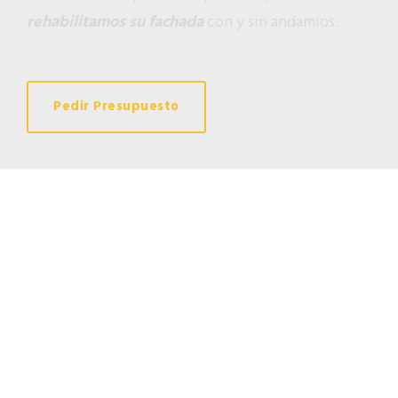
rehabilitamos su fachada
con y sin andamios.
Pedir Presupuesto