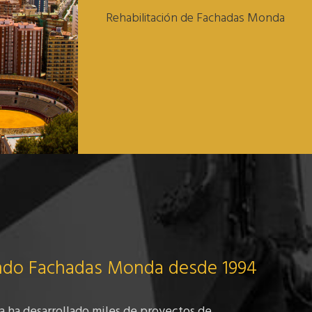
Rehabilitación de Fachadas Monda
ando Fachadas Monda desde 1994
 ha desarrollado miles de proyectos de