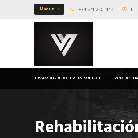
Madrid
+34 671-260-444
L -
TRABAJOS VERTICALES MADRID
POBLACIO
Rehabilitaci