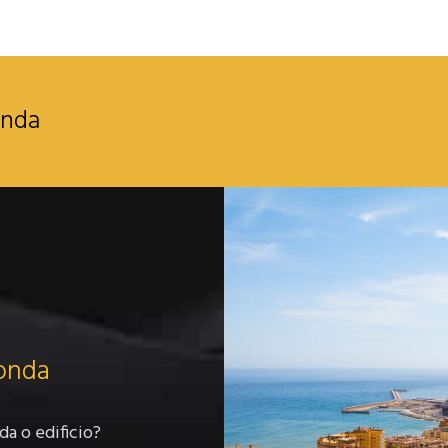
onda
Monda
da o edificio?