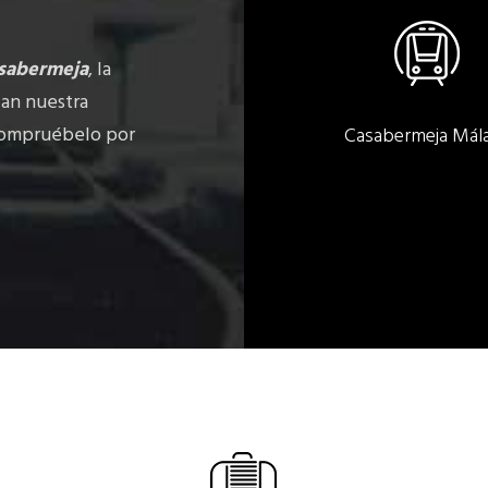
asabermeja
, la
zan nuestra
compruébelo por
Casabermeja Mál