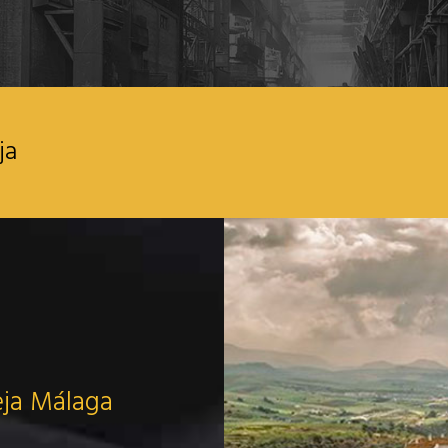
ja
eja Málaga