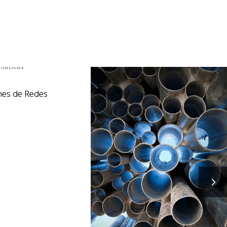
tencia
Pedir Presupuesto
CIONES DE REDES
nes de Redes
istemas
/
Trabajos
s
FONTANEROS MADRID