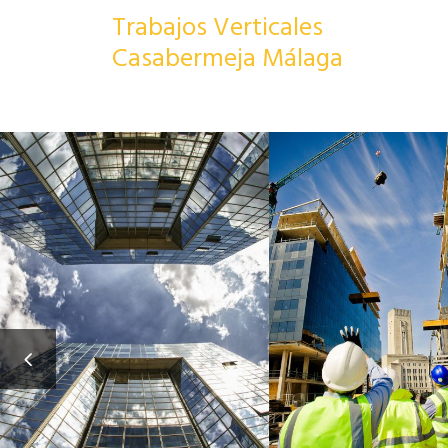
Trabajos Verticales
Estamo
Casabermeja Málaga
LLÁME
REHABILITACIONES DE
ITE MADRI
EDIFICIOS