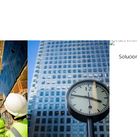
s encantados de tenerle en nuestro sitio pero para una mejor asis
NOS Y PIDA UN PRESUPUESTO.
SOLU
Solucio
Redes y S
Verticale
REHABILITACIÓN EN
D
FACHADAS