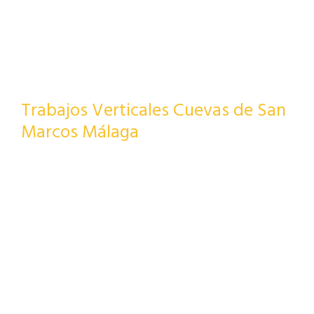
Trabajos Verticales Cuevas de San
Marcos Málaga
Estamos encantados de tenerle en nuestro sitio pero
para una mejor asistencia
LLÁMENOS Y PIDA UN PRESUPUESTO.
Pedir Presupuesto