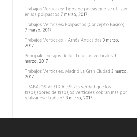
Trabajos Verticales: Tipos de poleas que se utilizan
en los polipastos
7 marzo, 2017
Trabajos Verticales: Polipastos (Concepto Básico)
7 marzo, 2017
Trabajos Verticales – Arnés Anticaidas
3 marzo,
2017
Principales riesgos de los trabajos verticales
3
marzo, 2017
Trabajos Verticales: Madrid La Gran Ciudad
3 marzo,
2017
TRABAJOS VERTICALES: ¿Es verdad que los
trabajadores de trabajos verticales cobran más por
realizar ese trabajo?
3 marzo, 2017