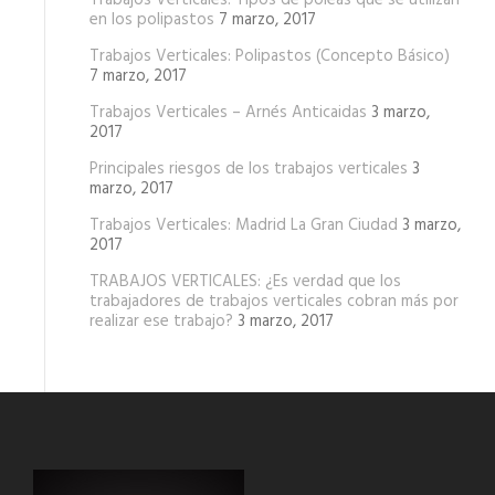
Trabajos Verticales: Tipos de poleas que se utilizan
en los polipastos
7 marzo, 2017
Trabajos Verticales: Polipastos (Concepto Básico)
7 marzo, 2017
Trabajos Verticales – Arnés Anticaidas
3 marzo,
2017
Principales riesgos de los trabajos verticales
3
marzo, 2017
Trabajos Verticales: Madrid La Gran Ciudad
3 marzo,
2017
TRABAJOS VERTICALES: ¿Es verdad que los
trabajadores de trabajos verticales cobran más por
realizar ese trabajo?
3 marzo, 2017